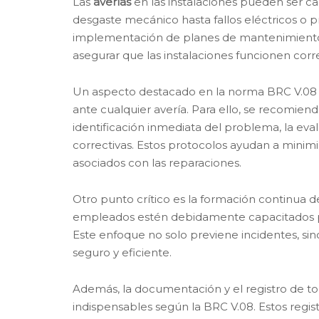
Las
averías
en las instalaciones pueden ser ca
desgaste mecánico hasta fallos eléctricos o
implementación de planes de mantenimiento pr
asegurar que las instalaciones funcionen cor
Un aspecto destacado en la norma BRC V.08 e
ante cualquier avería. Para ello, se recomien
identificación inmediata del problema, la ev
correctivas. Estos protocolos ayudan a minimiz
asociados con las reparaciones.
Otro punto crítico es la formación continua d
empleados estén debidamente capacitados par
Este enfoque no solo previene incidentes, s
seguro y eficiente.
Además, la documentación y el registro de tod
indispensables según la BRC V.08. Estos regis