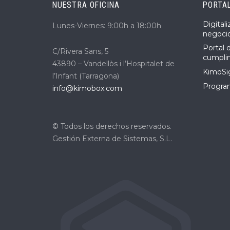
NUESTRA OFICINA
PORTA
Digital
Lunes-Viernes: 9:00h a 18:00h
negoci
Portal 
C/Rivera Sans, 5
cumpli
43890 – Vandellòs i l’Hospitalet de
KimoSig
l’Infant (Tarragona)
Program
info@kimobox.com
© Todos los derechos reservados.
Gestión Externa de Sistemas, S.L.