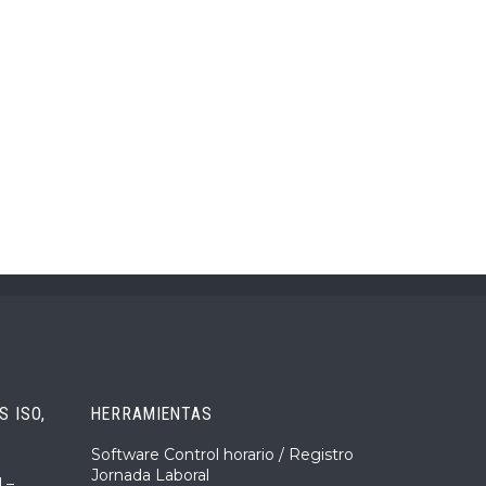
 ISO,
HERRAMIENTAS
Software Control horario / Registro
Jornada Laboral
 –