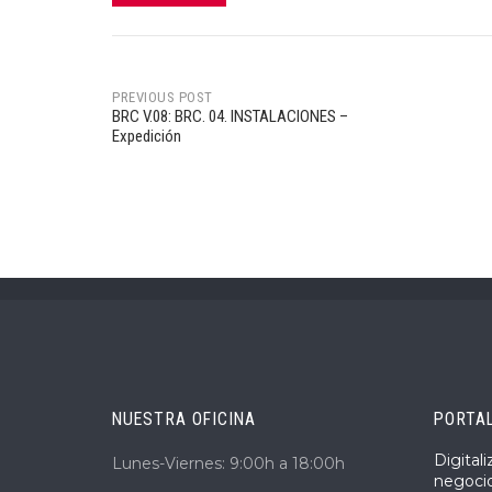
PREVIOUS POST
BRC V.08: BRC. 04. INSTALACIONES –
Post
Expedición
navigation
NUESTRA OFICINA
PORTA
Digital
Lunes-Viernes: 9:00h a 18:00h
negoci