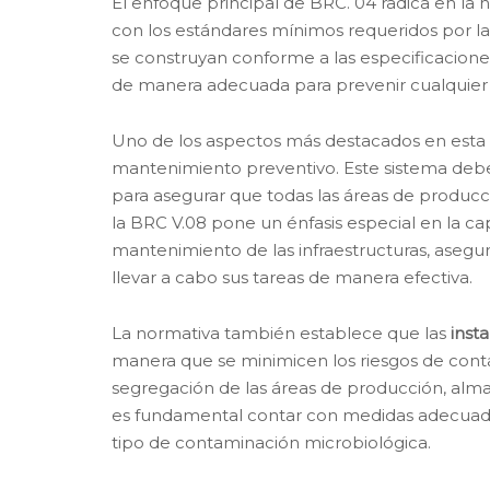
El enfoque principal de BRC. 04 radica en la
con los estándares mínimos requeridos por la i
se construyan conforme a las especificacion
de manera adecuada para prevenir cualquier 
Uno de los aspectos más destacados en esta 
mantenimiento preventivo. Este sistema deb
para asegurar que todas las áreas de produc
la BRC V.08 pone un énfasis especial en la c
mantenimiento de las infraestructuras, asegu
llevar a cabo sus tareas de manera efectiva.
La normativa también establece que las
inst
manera que se minimicen los riesgos de conta
segregación de las áreas de producción, al
es fundamental contar con medidas adecuadas
tipo de contaminación microbiológica.