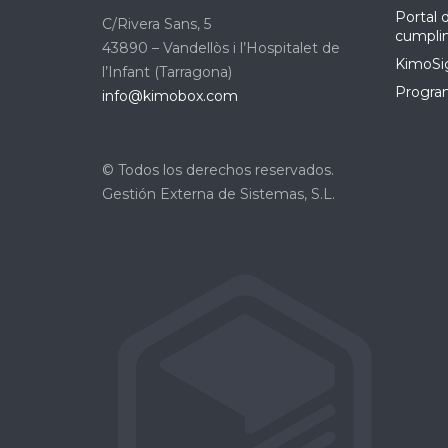
Portal 
C/Rivera Sans, 5
cumpli
43890 – Vandellòs i l’Hospitalet de
KimoSig
l’Infant (Tarragona)
Program
info@kimobox.com
© Todos los derechos reservados.
Gestión Externa de Sistemas, S.L.