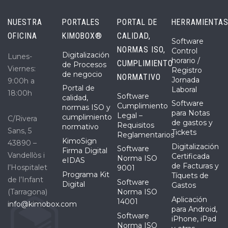
NUESTRA
PORTALES
PORTAL DE
HERRAMIENTA
OFICINA
KIMOBOX®
CALIDAD,
Software
NORMAS ISO,
Control
Digitalización
Lunes-
horario /
CUMPLIMIENTO
de Procesos
Viernes:
Registro
de negocio
NORMATIVO
Jornada
9:00h a
Portal de
Laboral
18:00h
Software
calidad,
Software
Cumplimiento
normas ISO y
para Notas
Legal –
cumplimiento
C/Rivera
de gastos y
Requisitos
normativo
Sans, 5
Tickets
Reglamentarios
KimoSign
43890 –
Digitalización
Software
Firma Digital
Vandellòs i
Certificada
Norma ISO
eIDAS
de Facturas y
l’Hospitalet
9001
Programa Kit
Tíquets de
de l’Infant
Software
Digital
Gastos
(Tarragona)
Norma ISO
Aplicación
14001
info@kimobox.com
para Android,
Software
iPhone, iPad
Norma ISO