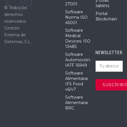
y otras
27001
tablets
© Todos los
Software
Portal
derechos
Norma ISO
Blockchain
reservados.
45001
Gestión
Software
Externa de
Medical
Devices: ISO
Sistemas, S.L.
13485
NEWSLETTER
Software
Automoción:
IATF 16949
Software
Alimentaria:
IFS Food
v6/v7
Software
Alimentaria:
BRC