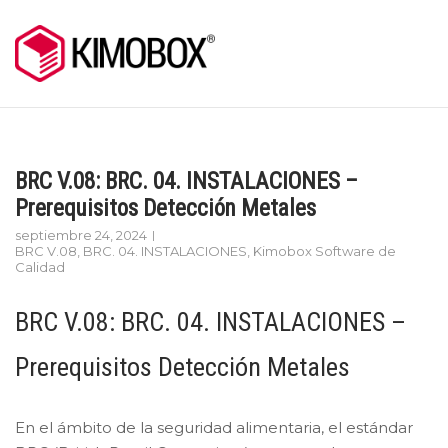
Skip
to
content
BRC V.08: BRC. 04. INSTALACIONES –
Prerequisitos Detección Metales
septiembre 24, 2024
BRC V.08
,
BRC. 04. INSTALACIONES
,
Kimobox Software de
Calidad
BRC V.08: BRC. 04. INSTALACIONES –
Prerequisitos Detección Metales
En el ámbito de la seguridad alimentaria, el estándar