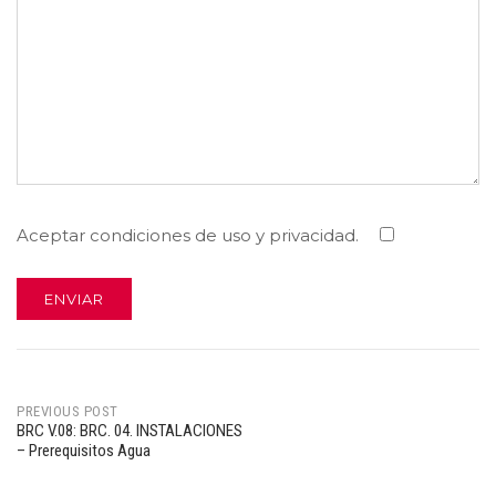
Aceptar condiciones de uso y privacidad.
PREVIOUS POST
BRC V.08: BRC. 04. INSTALACIONES
Post
– Prerequisitos Agua
navigation