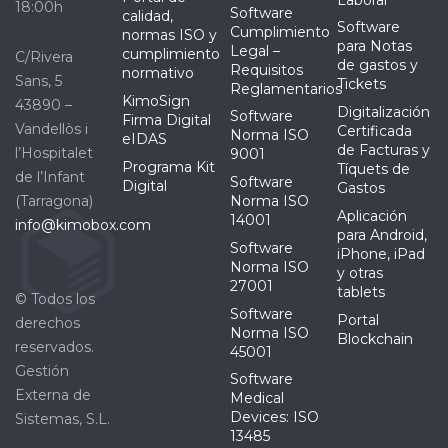
18:00h
Software
calidad,
Software
Cumplimiento
normas ISO y
para Notas
Legal –
cumplimiento
C/Rivera
de gastos y
Requisitos
normativo
Sans, 5
Tickets
Reglamentarios
KimoSign
43890 –
Digitalización
Software
Firma Digital
Vandellòs i
Certificada
Norma ISO
eIDAS
de Facturas y
l’Hospitalet
9001
Programa Kit
Tíquets de
de l’Infant
Software
Digital
Gastos
(Tarragona)
Norma ISO
Aplicación
14001
info@kimobox.com
para Android,
Software
iPhone, iPad
Norma ISO
y otras
27001
tablets
© Todos los
Software
Portal
derechos
Norma ISO
Blockchain
reservados.
45001
Gestión
Software
Externa de
Medical
Devices: ISO
Sistemas, S.L.
13485