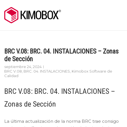
Skip
to
content
BRC V.08: BRC. 04. INSTALACIONES – Zonas
de Sección
septiembre 24, 2024
BRC V.08
,
BRC. 04. INSTALACIONES
,
Kimobox Software de
Calidad
BRC V.08: BRC. 04. INSTALACIONES –
Zonas de Sección
La última actualización de la norma BRC trae consigo