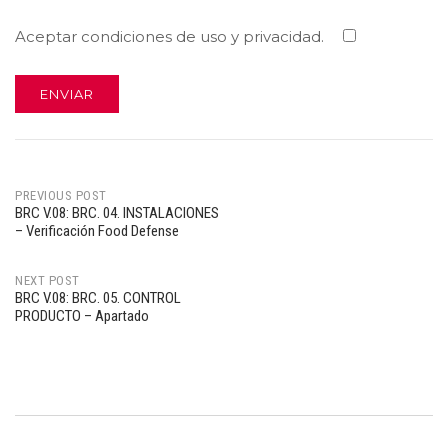
Aceptar condiciones de uso y privacidad.
PREVIOUS POST
BRC V.08: BRC. 04. INSTALACIONES
Post
– Verificación Food Defense
navigation
NEXT POST
BRC V.08: BRC. 05. CONTROL
PRODUCTO – Apartado