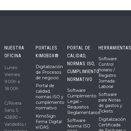
NUESTRA
PORTALES
PORTAL DE
HERRAMIENTA
OFICINA
KIMOBOX®
CALIDAD,
Software
NORMAS ISO,
Control
Digitalización
Lunes-
horario /
CUMPLIMIENTO
de Procesos
Viernes:
Registro
de negocio
NORMATIVO
Jornada
9:00h a
Portal de
Laboral
18:00h
Software
calidad,
Software
Cumplimiento
normas ISO y
para Notas
Legal –
cumplimiento
C/Rivera
de gastos y
Requisitos
normativo
Sans, 5
Tickets
Reglamentarios
KimoSign
43890 –
Digitalización
Software
Firma Digital
Vandellòs i
Certificada
Norma ISO
eIDAS
de Facturas y