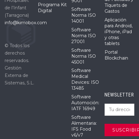
l’Hospitalet
9001
Programa Kit
Tíquets de
de l’Infant
Software
Digital
Gastos
(Tarragona)
Norma ISO
Aplicación
14001
info@kimobox.com
para Android,
Software
iPhone, iPad
Norma ISO
y otras
27001
tablets
© Todos los
Software
Portal
derechos
Norma ISO
Blockchain
reservados.
45001
Gestión
Software
Externa de
Medical
Devices: ISO
Sistemas, S.L.
13485
NEWSLETTER
Software
Automoción:
IATF 16949
Software
Alimentaria:
IFS Food
v6/v7