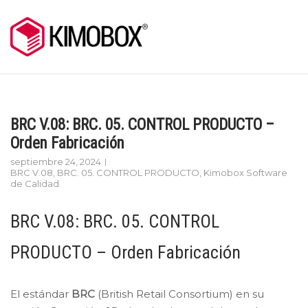
Skip
to
content
BRC V.08: BRC. 05. CONTROL PRODUCTO –
Orden Fabricación
septiembre 24, 2024
BRC V.08
,
BRC. 05. CONTROL PRODUCTO
,
Kimobox Software
de Calidad
BRC V.08: BRC. 05. CONTROL
PRODUCTO – Orden Fabricación
El estándar
BRC
(British Retail Consortium) en su