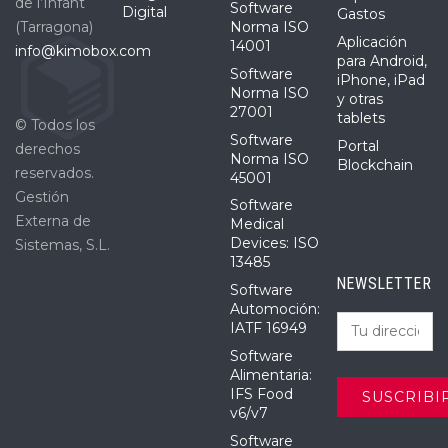
de l’Infant
Software
Digital
Gastos
(Tarragona)
Norma ISO
Aplicación
14001
info@kimobox.com
para Android,
Software
iPhone, iPad
Norma ISO
y otras
27001
tablets
© Todos los
Software
Portal
derechos
Norma ISO
Blockchain
reservados.
45001
Gestión
Software
Externa de
Medical
Devices: ISO
Sistemas, S.L.
13485
NEWSLETTER
Software
Automoción:
IATF 16949
Software
Alimentaria:
IFS Food
v6/v7
Software