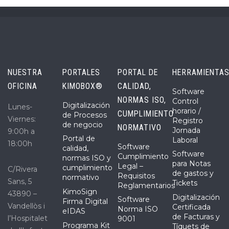
NUESTRA
PORTALES
PORTAL DE
HERRAMIENTA
OFICINA
KIMOBOX®
CALIDAD,
Software
NORMAS ISO,
Control
Digitalización
Lunes-
horario /
CUMPLIMIENTO
de Procesos
Viernes:
Registro
de negocio
NORMATIVO
Jornada
9:00h a
Portal de
Laboral
18:00h
Software
calidad,
Software
Cumplimiento
normas ISO y
para Notas
Legal –
cumplimiento
C/Rivera
de gastos y
Requisitos
normativo
Sans, 5
Tickets
Reglamentarios
KimoSign
43890 –
Digitalización
Software
Firma Digital
Vandellòs i
Certificada
Norma ISO
eIDAS
de Facturas y
l’Hospitalet
9001
Programa Kit
Tíquets de