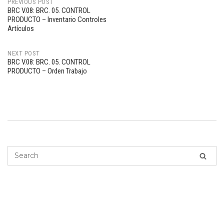
PREVIOUS POST
BRC V.08: BRC. 05. CONTROL
Post
PRODUCTO – Inventario Controles
Artículos
navigation
NEXT POST
BRC V.08: BRC. 05. CONTROL
PRODUCTO – Orden Trabajo