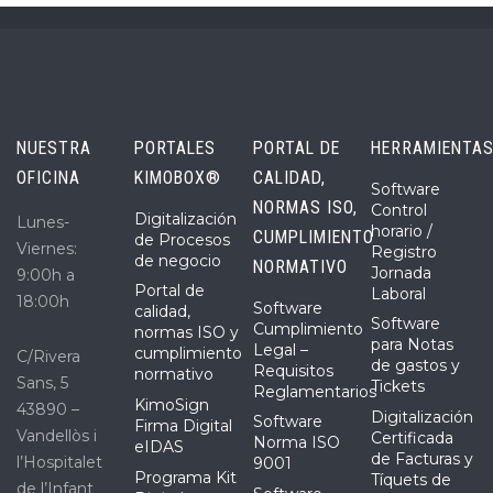
NUESTRA
PORTALES
PORTAL DE
HERRAMIENTA
OFICINA
KIMOBOX®
CALIDAD,
Software
NORMAS ISO,
Control
Digitalización
Lunes-
horario /
CUMPLIMIENTO
de Procesos
Viernes:
Registro
de negocio
NORMATIVO
Jornada
9:00h a
Portal de
Laboral
18:00h
Software
calidad,
Software
Cumplimiento
normas ISO y
para Notas
Legal –
cumplimiento
C/Rivera
de gastos y
Requisitos
normativo
Sans, 5
Tickets
Reglamentarios
KimoSign
43890 –
Digitalización
Software
Firma Digital
Vandellòs i
Certificada
Norma ISO
eIDAS
de Facturas y
l’Hospitalet
9001
Programa Kit
Tíquets de
de l’Infant