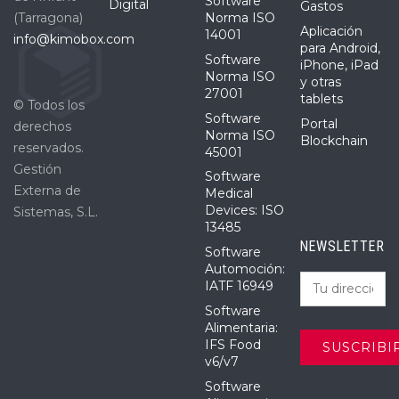
Software
Digital
Gastos
(Tarragona)
Norma ISO
Aplicación
14001
info@kimobox.com
para Android,
Software
iPhone, iPad
Norma ISO
y otras
27001
tablets
© Todos los
Software
Portal
derechos
Norma ISO
Blockchain
reservados.
45001
Gestión
Software
Externa de
Medical
Devices: ISO
Sistemas, S.L.
13485
NEWSLETTER
Software
Automoción:
IATF 16949
Software
Alimentaria:
IFS Food
v6/v7
Software