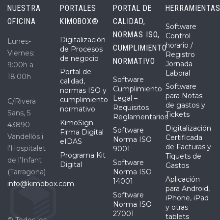
NUESTRA
PORTALES
PORTAL DE
HERRAMIENTA
OFICINA
KIMOBOX®
CALIDAD,
Software
NORMAS ISO,
Control
Digitalización
Lunes-
horario /
CUMPLIMIENTO
de Procesos
Viernes:
Registro
de negocio
NORMATIVO
Jornada
9:00h a
Portal de
Laboral
18:00h
Software
calidad,
Software
Cumplimiento
normas ISO y
para Notas
Legal –
cumplimiento
C/Rivera
de gastos y
Requisitos
normativo
Sans, 5
Tickets
Reglamentarios
KimoSign
43890 –
Digitalización
Software
Firma Digital
Vandellòs i
Certificada
Norma ISO
eIDAS
de Facturas y
l’Hospitalet
9001
Programa Kit
Tíquets de
de l’Infant
Software
Digital
Gastos
(Tarragona)
Norma ISO
Aplicación
14001
info@kimobox.com
para Android,
Software
iPhone, iPad
Norma ISO
y otras
27001
tablets
© Todos los