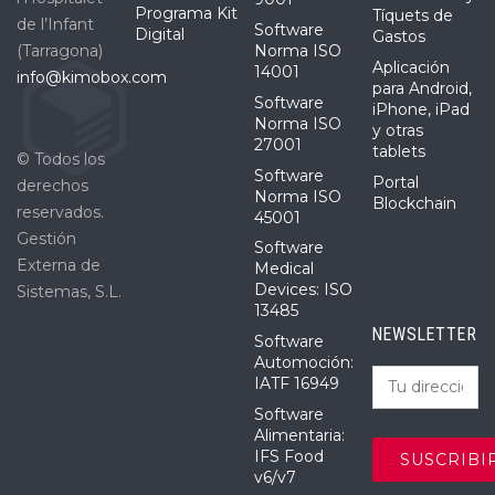
Programa Kit
Tíquets de
de l’Infant
Software
Digital
Gastos
(Tarragona)
Norma ISO
Aplicación
14001
info@kimobox.com
para Android,
Software
iPhone, iPad
Norma ISO
y otras
27001
tablets
© Todos los
Software
Portal
derechos
Norma ISO
Blockchain
reservados.
45001
Gestión
Software
Externa de
Medical
Devices: ISO
Sistemas, S.L.
13485
NEWSLETTER
Software
Automoción:
IATF 16949
Software
Alimentaria:
IFS Food
v6/v7