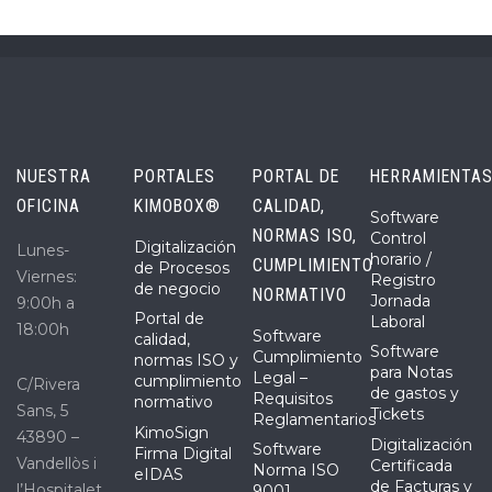
NUESTRA
PORTALES
PORTAL DE
HERRAMIENTA
OFICINA
KIMOBOX®
CALIDAD,
Software
NORMAS ISO,
Control
Digitalización
Lunes-
horario /
CUMPLIMIENTO
de Procesos
Viernes:
Registro
de negocio
NORMATIVO
Jornada
9:00h a
Portal de
Laboral
18:00h
Software
calidad,
Software
Cumplimiento
normas ISO y
para Notas
Legal –
cumplimiento
C/Rivera
de gastos y
Requisitos
normativo
Sans, 5
Tickets
Reglamentarios
KimoSign
43890 –
Digitalización
Software
Firma Digital
Vandellòs i
Certificada
Norma ISO
eIDAS
de Facturas y
l’Hospitalet
9001