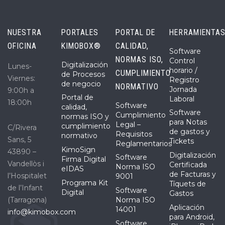
NUESTRA
PORTALES
PORTAL DE
HERRAMIENTA
OFICINA
KIMOBOX®
CALIDAD,
Software
NORMAS ISO,
Control
Digitalización
Lunes-
horario /
CUMPLIMIENTO
de Procesos
Viernes:
Registro
de negocio
NORMATIVO
Jornada
9:00h a
Portal de
Laboral
18:00h
Software
calidad,
Software
Cumplimiento
normas ISO y
para Notas
Legal –
cumplimiento
C/Rivera
de gastos y
Requisitos
normativo
Sans, 5
Tickets
Reglamentarios
KimoSign
43890 –
Digitalización
Software
Firma Digital
Vandellòs i
Certificada
Norma ISO
eIDAS
de Facturas y
l’Hospitalet
9001
Programa Kit
Tíquets de
de l’Infant
Software
Digital
Gastos
(Tarragona)
Norma ISO
Aplicación
14001
info@kimobox.com
para Android,
Software