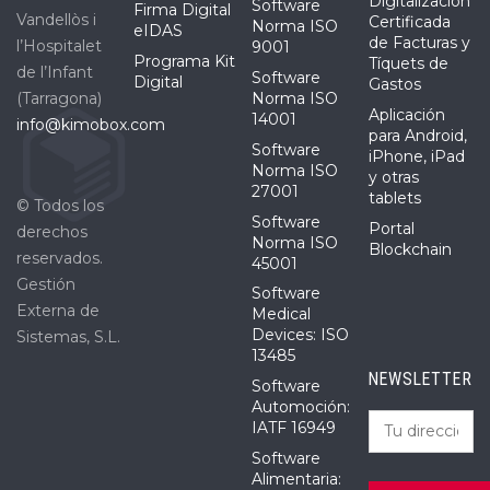
Digitalización
Software
Firma Digital
Vandellòs i
Certificada
Norma ISO
eIDAS
de Facturas y
l’Hospitalet
9001
Programa Kit
Tíquets de
de l’Infant
Software
Digital
Gastos
(Tarragona)
Norma ISO
Aplicación
14001
info@kimobox.com
para Android,
Software
iPhone, iPad
Norma ISO
y otras
27001
tablets
© Todos los
Software
Portal
derechos
Norma ISO
Blockchain
reservados.
45001
Gestión
Software
Externa de
Medical
Devices: ISO
Sistemas, S.L.
13485
NEWSLETTER
Software
Automoción:
IATF 16949
Software
Alimentaria: