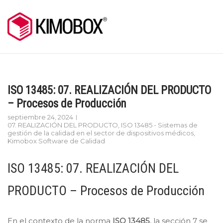
Skip
to
content
ISO 13485: 07. REALIZACIÓN DEL PRODUCTO
– Procesos de Producción
septiembre 24, 2024
07. REALIZACIÓN DEL PRODUCTO
,
ISO 13485 - Sistemas de
gestión de la calidad en el sector de dispositivos médicos
,
Kimobox Software de Calidad
ISO 13485: 07. REALIZACIÓN DEL
PRODUCTO – Procesos de Producción
En el contexto de la norma
ISO 13485
, la sección 7 se