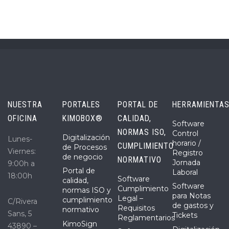
NUESTRA
PORTALES
PORTAL DE
HERRAMIENTA
OFICINA
KIMOBOX®
CALIDAD,
Software
NORMAS ISO,
Control
Digitalización
Lunes-
horario /
CUMPLIMIENTO
de Procesos
Viernes:
Registro
de negocio
NORMATIVO
Jornada
9:00h a
Portal de
Laboral
18:00h
Software
calidad,
Software
Cumplimiento
normas ISO y
para Notas
Legal –
cumplimiento
C/Rivera
de gastos y
Requisitos
normativo
Sans, 5
Tickets
Reglamentarios
KimoSign
43890 –