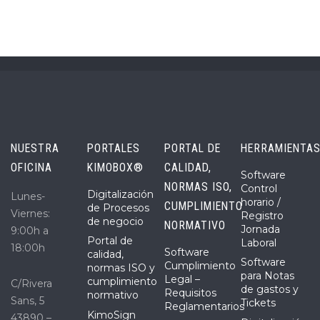
NUESTRA
PORTALES
PORTAL DE
HERRAMIENTA
OFICINA
KIMOBOX®
CALIDAD,
Software
NORMAS ISO,
Control
Digitalización
Lunes-
horario /
CUMPLIMIENTO
de Procesos
Viernes:
Registro
de negocio
NORMATIVO
Jornada
9:00h a
Portal de
Laboral
18:00h
Software
calidad,
Software
Cumplimiento
normas ISO y
para Notas
Legal –
cumplimiento
C/Rivera
de gastos y
Requisitos
normativo
Sans, 5
Tickets
Reglamentarios
KimoSign
43890 –