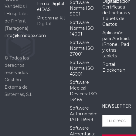
Digitalización
Software
Firma Digital
Vandellòs i
Certificada
Norma ISO
eIDAS
de Facturas y
l’Hospitalet
9001
Programa Kit
Tíquets de
de l’Infant
Software
Digital
Gastos
(Tarragona)
Norma ISO
Aplicación
14001
info@kimobox.com
para Android,
Software
iPhone, iPad
Norma ISO
y otras
27001
tablets
© Todos los
Software
Portal
derechos
Norma ISO
Blockchain
reservados.
45001
Gestión
Software
Externa de
Medical
Devices: ISO
Sistemas, S.L.
13485
NEWSLETTER
Software
Automoción:
IATF 16949
Software
Alimentaria: