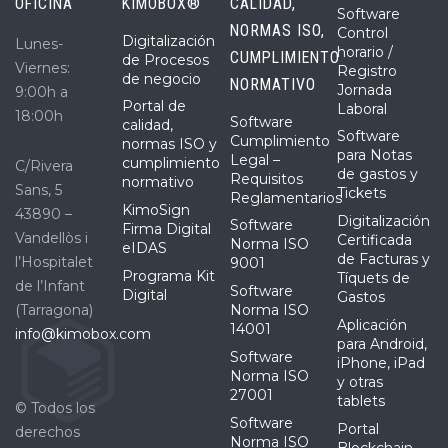
OFICINA
KIMOBOX®
CALIDAD,
Software
NORMAS ISO,
Control
Digitalización
Lunes-
horario /
CUMPLIMIENTO
de Procesos
Viernes:
Registro
de negocio
NORMATIVO
Jornada
9:00h a
Portal de
Laboral
18:00h
Software
calidad,
Software
Cumplimiento
normas ISO y
para Notas
Legal –
cumplimiento
C/Rivera
de gastos y
Requisitos
normativo
Sans, 5
Tickets
Reglamentarios
KimoSign
43890 –
Digitalización
Software
Firma Digital
Vandellòs i
Certificada
Norma ISO
eIDAS
de Facturas y
l’Hospitalet
9001
Programa Kit
Tíquets de
de l’Infant
Software
Digital
Gastos
(Tarragona)
Norma ISO
Aplicación
14001
info@kimobox.com
para Android,
Software
iPhone, iPad
Norma ISO
y otras
27001
tablets
© Todos los
Software
Portal
derechos
Norma ISO
Blockchain