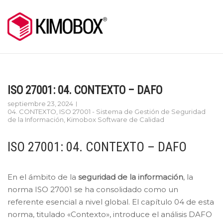
Skip
to
content
ISO 27001: 04. CONTEXTO – DAFO
septiembre 23, 2024
04. CONTEXTO
,
ISO 27001 - Sistema de Gestión de Seguridad
de la Información
,
Kimobox Software de Calidad
ISO 27001: 04. CONTEXTO – DAFO
En el ámbito de la
seguridad de la información
, la
norma ISO 27001 se ha consolidado como un
referente esencial a nivel global. El capítulo 04 de esta
norma, titulado «Contexto», introduce el análisis DAFO