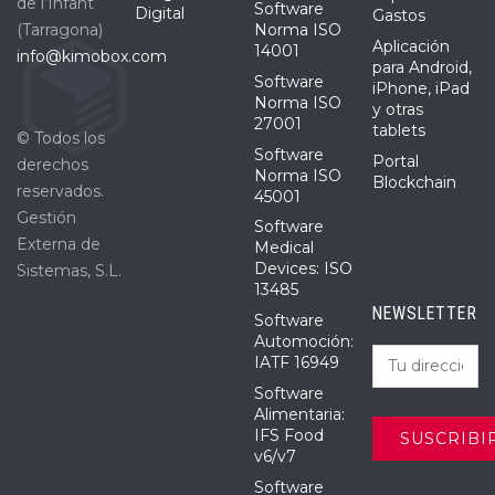
de l’Infant
Software
Digital
Gastos
(Tarragona)
Norma ISO
Aplicación
14001
info@kimobox.com
para Android,
Software
iPhone, iPad
Norma ISO
y otras
27001
tablets
© Todos los
Software
Portal
derechos
Norma ISO
Blockchain
reservados.
45001
Gestión
Software
Externa de
Medical
Devices: ISO
Sistemas, S.L.
13485
NEWSLETTER
Software
Automoción:
IATF 16949
Software
Alimentaria:
IFS Food
v6/v7
Software