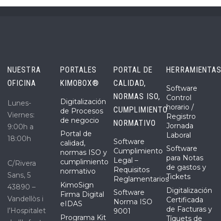
NUESTRA
PORTALES
PORTAL DE
HERRAMIENTA
OFICINA
KIMOBOX®
CALIDAD,
Software
NORMAS ISO,
Control
Digitalización
Lunes-
horario /
CUMPLIMIENTO
de Procesos
Viernes:
Registro
de negocio
NORMATIVO
Jornada
9:00h a
Portal de
Laboral
18:00h
Software
calidad,
Software
Cumplimiento
normas ISO y
para Notas
Legal –
cumplimiento
C/Rivera
de gastos y
Requisitos
normativo
Sans, 5
Tickets
Reglamentarios
KimoSign
43890 –
Digitalización
Software
Firma Digital
Vandellòs i
Certificada
Norma ISO
eIDAS
de Facturas y
l’Hospitalet
9001
Programa Kit
Tíquets de