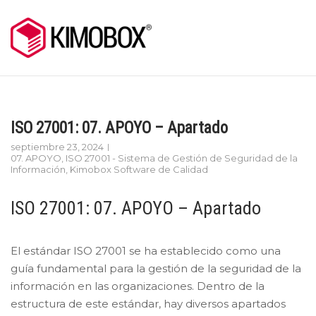
Skip
to
content
ISO 27001: 07. APOYO – Apartado
septiembre 23, 2024
07. APOYO
,
ISO 27001 - Sistema de Gestión de Seguridad de la
Información
,
Kimobox Software de Calidad
ISO 27001: 07. APOYO – Apartado
El estándar ISO 27001 se ha establecido como una
guía fundamental para la gestión de la seguridad de la
información en las organizaciones. Dentro de la
estructura de este estándar, hay diversos apartados