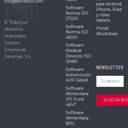
info@kimobox.com
para Android,
Software
iPhone, iPad
Norma ISO
y otras
27001
tablets
© Todos los
Software
Portal
derechos
Norma ISO
Blockchain
reservados.
45001
Gestión
Software
Externa de
Medical
Devices: ISO
Sistemas, S.L.
13485
NEWSLETTER
Software
Automoción:
IATF 16949
Software
Alimentaria:
IFS Food
v6/v7
Software
Alimentaria:
BRC