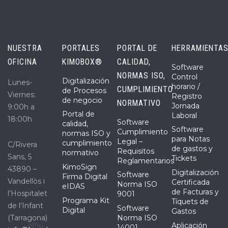
NUESTRA
PORTALES
PORTAL DE
HERRAMIENTA
OFICINA
KIMOBOX®
CALIDAD,
Software
NORMAS ISO,
Control
Digitalización
Lunes-
horario /
CUMPLIMIENTO
de Procesos
Viernes:
Registro
de negocio
NORMATIVO
Jornada
9:00h a
Portal de
Laboral
18:00h
Software
calidad,
Software
Cumplimiento
normas ISO y
para Notas
Legal –
cumplimiento
C/Rivera
de gastos y
Requisitos
normativo
Sans, 5
Tickets
Reglamentarios
KimoSign
43890 –
Digitalización
Software
Firma Digital
Vandellòs i
Certificada
Norma ISO
eIDAS
de Facturas y
l’Hospitalet
9001
Programa Kit
Tíquets de
de l’Infant
Software
Digital
Gastos
(Tarragona)
Norma ISO
Aplicación
14001