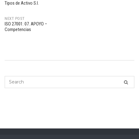
Post
Tipos de Activo S.I.
navigation
NEXT POST
ISO 27001: 07. APOYO –
Competencias