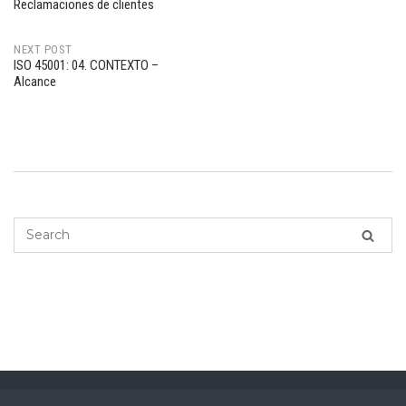
Post
Reclamaciones de clientes
navigation
NEXT POST
ISO 45001: 04. CONTEXTO –
Alcance