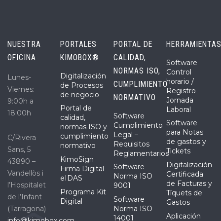
NUESTRA
PORTALES
PORTAL DE
HERRAMIENTA
OFICINA
KIMOBOX®
CALIDAD,
Software
NORMAS ISO,
Control
Digitalización
Lunes-
horario /
CUMPLIMIENTO
de Procesos
Viernes:
Registro
de negocio
NORMATIVO
Jornada
9:00h a
Portal de
Laboral
18:00h
Software
calidad,
Software
Cumplimiento
normas ISO y
para Notas
Legal –
cumplimiento
C/Rivera
de gastos y
Requisitos
normativo
Sans, 5
Tickets
Reglamentarios
KimoSign
43890 –
Digitalización
Software
Firma Digital
Vandellòs i
Certificada
Norma ISO
eIDAS
de Facturas y
l’Hospitalet
9001
Programa Kit
Tíquets de
de l’Infant
Software
Digital
Gastos
(Tarragona)
Norma ISO
Aplicación
14001
info@kimobox.com