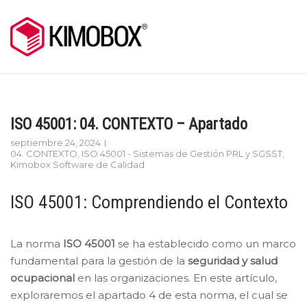
Skip
to
content
ISO 45001: 04. CONTEXTO – Apartado
septiembre 24, 2024
04. CONTEXTO
,
ISO 45001 - Sistemas de Gestión PRL y SGSST
,
Kimobox Software de Calidad
ISO 45001: Comprendiendo el Contexto
La norma
ISO 45001
se ha establecido como un marco
fundamental para la gestión de la
seguridad y salud
ocupacional
en las organizaciones. En este artículo,
exploraremos el apartado 4 de esta norma, el cual se