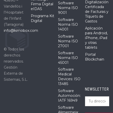
43890 –
Digitalización
Software
Firma Digital
Vandellòs i
Certificada
Norma ISO
eIDAS
de Facturas y
l’Hospitalet
9001
Programa Kit
Tíquets de
de l’Infant
Software
Digital
Gastos
(Tarragona)
Norma ISO
Aplicación
14001
info@kimobox.com
para Android,
Software
iPhone, iPad
Norma ISO
y otras
27001
tablets
© Todos los
Software
Portal
derechos
Norma ISO
Blockchain
reservados.
45001
Gestión
Software
Externa de
Medical
Devices: ISO
Sistemas, S.L.
13485
NEWSLETTER
Software
Automoción:
IATF 16949
Software
Alimentaria: