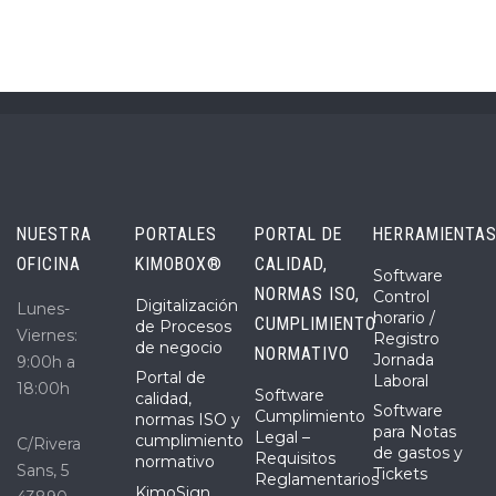
NUESTRA
PORTALES
PORTAL DE
HERRAMIENTA
OFICINA
KIMOBOX®
CALIDAD,
Software
NORMAS ISO,
Control
Digitalización
Lunes-
horario /
CUMPLIMIENTO
de Procesos
Viernes:
Registro
de negocio
NORMATIVO
Jornada
9:00h a
Portal de
Laboral
18:00h
Software
calidad,
Software
Cumplimiento
normas ISO y
para Notas
Legal –
cumplimiento
C/Rivera
de gastos y
Requisitos
normativo
Sans, 5
Tickets
Reglamentarios
KimoSign