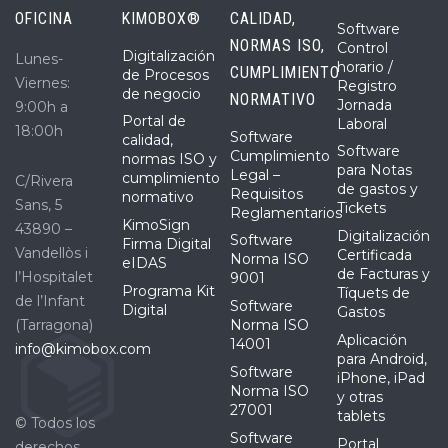
OFICINA
KIMOBOX®
CALIDAD,
Software
NORMAS ISO,
Control
Digitalización
Lunes-
horario /
CUMPLIMIENTO
de Procesos
Viernes:
Registro
de negocio
NORMATIVO
Jornada
9:00h a
Portal de
Laboral
18:00h
Software
calidad,
Software
Cumplimiento
normas ISO y
para Notas
Legal –
cumplimiento
C/Rivera
de gastos y
Requisitos
normativo
Sans, 5
Tickets
Reglamentarios
KimoSign
43890 –
Digitalización
Software
Firma Digital
Vandellòs i
Certificada
Norma ISO
eIDAS
de Facturas y
l’Hospitalet
9001
Programa Kit
Tíquets de
de l’Infant
Software
Digital
Gastos
(Tarragona)
Norma ISO
Aplicación
14001
info@kimobox.com
para Android,
Software
iPhone, iPad
Norma ISO
y otras
27001
tablets
© Todos los
Software
Portal
derechos