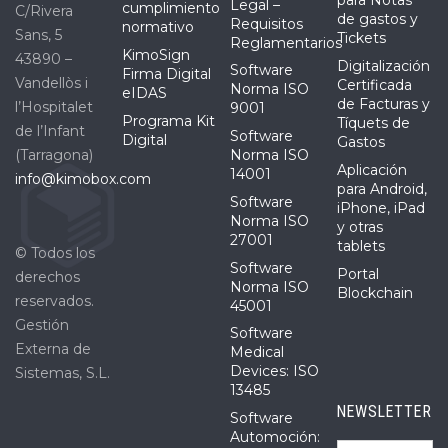
para Notas
Legal –
cumplimiento
C/Rivera
de gastos y
Requisitos
normativo
Sans, 5
Tickets
Reglamentarios
KimoSign
43890 –
Digitalización
Software
Firma Digital
Vandellòs i
Certificada
Norma ISO
eIDAS
de Facturas y
l’Hospitalet
9001
Programa Kit
Tíquets de
de l’Infant
Software
Digital
Gastos
(Tarragona)
Norma ISO
Aplicación
14001
info@kimobox.com
para Android,
Software
iPhone, iPad
Norma ISO
y otras
27001
tablets
© Todos los
Software
Portal
derechos
Norma ISO
Blockchain
reservados.
45001
Gestión
Software
Externa de
Medical
Devices: ISO
Sistemas, S.L.
13485
NEWSLETTER
Software
Automoción: