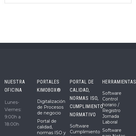
NUESTRA
PORTALES
PORTAL DE
HERRAMIENTA
OFICINA
KIMOBOX®
CALIDAD,
Software
NORMAS ISO,
Control
Digitalización
Lunes-
horario /
CUMPLIMIENTO
de Procesos
Viernes:
Registro
de negocio
NORMATIVO
Jornada
9:00h a
Portal de
Laboral
18:00h
Software
calidad,
Software
Cumplimiento
normas ISO y