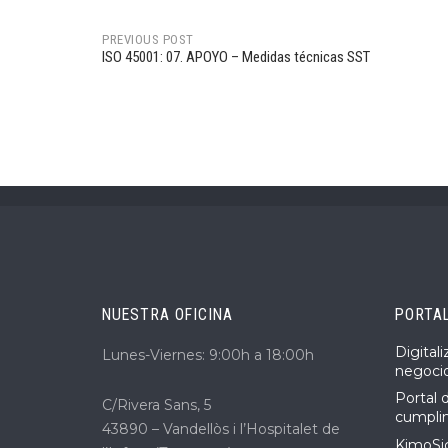
PREVIOUS POST
ISO 45001: 07. APOYO – Medidas técnicas SST
Post
navigation
NUESTRA OFICINA
PORTA
Digital
Lunes-Viernes: 9:00h a 18:00h
negoci
Portal 
C/Rivera Sans, 5
cumpli
43890 – Vandellòs i l’Hospitalet de
KimoSig