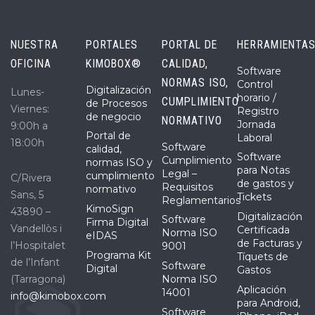
NUESTRA
PORTALES
PORTAL DE
HERRAMIENTA
OFICINA
KIMOBOX®
CALIDAD,
Software
NORMAS ISO,
Control
Digitalización
Lunes-
horario /
CUMPLIMIENTO
de Procesos
Viernes:
Registro
de negocio
NORMATIVO
Jornada
9:00h a
Portal de
Laboral
18:00h
Software
calidad,
Software
Cumplimiento
normas ISO y
para Notas
Legal –
cumplimiento
C/Rivera
de gastos y
Requisitos
normativo
Sans, 5
Tickets
Reglamentarios
KimoSign
43890 –
Digitalización
Software
Firma Digital
Vandellòs i
Certificada
Norma ISO
eIDAS
de Facturas y
l’Hospitalet
9001
Programa Kit
Tíquets de
de l’Infant
Software
Digital
Gastos
(Tarragona)
Norma ISO
Aplicación
14001
info@kimobox.com
para Android,
Software