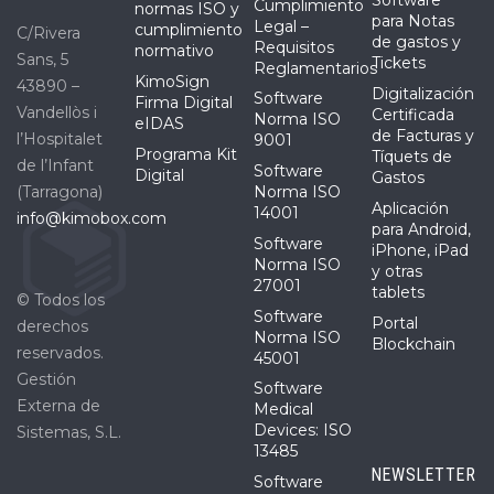
Software
Cumplimiento
normas ISO y
para Notas
Legal –
cumplimiento
C/Rivera
de gastos y
Requisitos
normativo
Sans, 5
Tickets
Reglamentarios
KimoSign
43890 –
Digitalización
Software
Firma Digital
Vandellòs i
Certificada
Norma ISO
eIDAS
de Facturas y
l’Hospitalet
9001
Programa Kit
Tíquets de
de l’Infant
Software
Digital
Gastos
(Tarragona)
Norma ISO
Aplicación
14001
info@kimobox.com
para Android,
Software
iPhone, iPad
Norma ISO
y otras
27001
tablets
© Todos los
Software
Portal
derechos
Norma ISO
Blockchain
reservados.
45001
Gestión
Software
Externa de
Medical
Devices: ISO
Sistemas, S.L.
13485
NEWSLETTER
Software