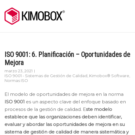
Skip
to
content
ISO 9001: 6. Planificación – Oportunidades de
Mejora
marzo 23, 2021
ISO 9001 - Sistemas de Gestión de Calidad
,
Kimobox® Software
,
Normas ISO
El modelo de oportunidades de mejora en la norma
ISO 9001
es un aspecto clave del enfoque basado en
procesos de la gestión de calidad. E
ste modelo
establece que las organizaciones deben identificar,
evaluar y abordar las oportunidades de mejora en su
sistema de gestión de calidad de manera sistemática y