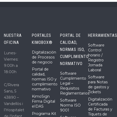
NUESTRA
PORTALES
PORTAL DE
HERRAMIENTA
OFICINA
KIMOBOX®
CALIDAD,
Software
NORMAS ISO,
Control
Digitalización
Lunes-
horario /
CUMPLIMIENTO
de Procesos
Viernes:
Registro
de negocio
NORMATIVO
Jornada
9:00h a
Portal de
Laboral
18:00h
Software
calidad,
Software
Cumplimiento
normas ISO y
para Notas
Legal –
cumplimiento
C/Rivera
de gastos y
Requisitos
normativo
Sans, 5
Tickets
Reglamentarios
KimoSign
43890 –
Digitalización
Software
Firma Digital
Vandellòs i
Certificada
Norma ISO
eIDAS
de Facturas y
l’Hospitalet
9001
Programa Kit
Tíquets de
de l’Infant