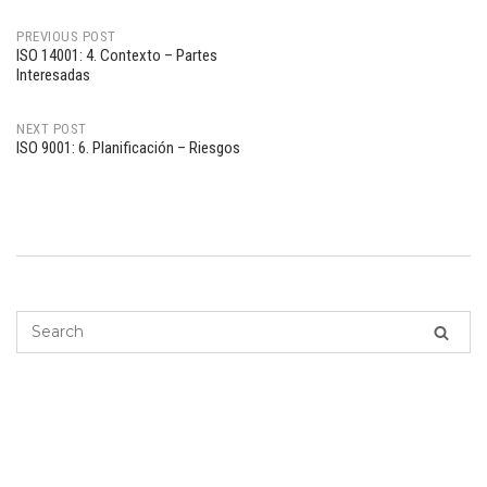
PREVIOUS POST
ISO 14001: 4. Contexto – Partes
Post
Interesadas
navigation
NEXT POST
ISO 9001: 6. Planificación – Riesgos