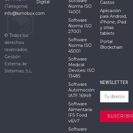
Software
Digital
Gastos
(Tarragona)
Norma ISO
Aplicación
14001
info@kimobox.com
para Android,
Software
iPhone, iPad
Norma ISO
y otras
27001
tablets
© Todos los
Software
Portal
derechos
Norma ISO
Blockchain
reservados.
45001
Gestión
Software
Externa de
Medical
Devices: ISO
Sistemas, S.L.
13485
NEWSLETTER
Software
Automoción:
IATF 16949
Software
Alimentaria:
IFS Food
v6/v7
Software