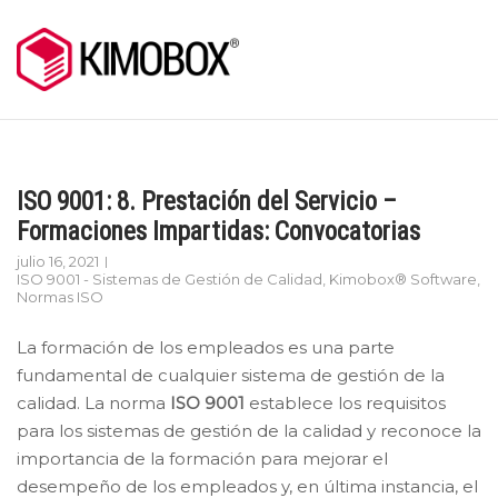
Skip
to
content
ISO 9001: 8. Prestación del Servicio –
Formaciones Impartidas: Convocatorias
julio 16, 2021
ISO 9001 - Sistemas de Gestión de Calidad
,
Kimobox® Software
,
Normas ISO
La formación de los empleados es una parte
fundamental de cualquier sistema de gestión de la
calidad. La norma
ISO 9001
establece los requisitos
para los sistemas de gestión de la calidad y reconoce la
importancia de la formación para mejorar el
desempeño de los empleados y, en última instancia, el