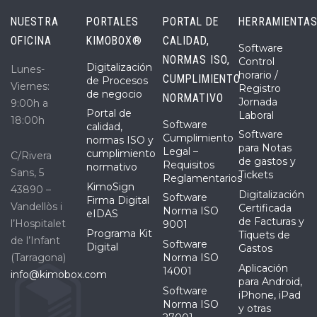
NUESTRA
PORTALES
PORTAL DE
HERRAMIENTA
OFICINA
KIMOBOX®
CALIDAD,
Software
NORMAS ISO,
Control
Digitalización
Lunes-
horario /
CUMPLIMIENTO
de Procesos
Viernes:
Registro
de negocio
NORMATIVO
Jornada
9:00h a
Portal de
Laboral
18:00h
Software
calidad,
Software
Cumplimiento
normas ISO y
para Notas
Legal –
cumplimiento
C/Rivera
de gastos y
Requisitos
normativo
Sans, 5
Tickets
Reglamentarios
KimoSign
43890 –
Digitalización
Software
Firma Digital
Vandellòs i
Certificada
Norma ISO
eIDAS
de Facturas y
l’Hospitalet
9001
Programa Kit
Tíquets de
de l’Infant
Software
Digital
Gastos
(Tarragona)
Norma ISO
Aplicación
14001
info@kimobox.com
para Android,
Software
iPhone, iPad
Norma ISO
y otras