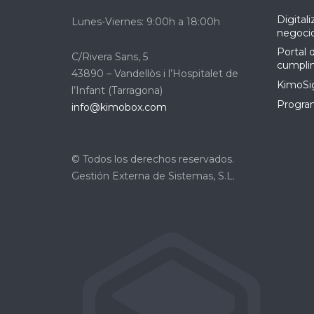
Digital
Lunes-Viernes: 9:00h a 18:00h
negoci
Portal 
C/Rivera Sans, 5
cumpli
43890 – Vandellòs i l’Hospitalet de
KimoSig
l’Infant (Tarragona)
Program
info@kimobox.com
© Todos los derechos reservados.
Gestión Externa de Sistemas, S.L.