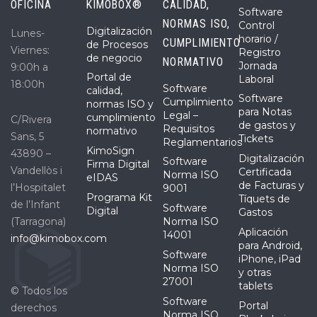
OFICINA
KIMOBOX®
CALIDAD,
Software
NORMAS ISO,
Control
Digitalización
Lunes-
horario /
CUMPLIMIENTO
de Procesos
Viernes:
Registro
de negocio
NORMATIVO
Jornada
9:00h a
Portal de
Laboral
18:00h
Software
calidad,
Software
Cumplimiento
normas ISO y
para Notas
Legal –
cumplimiento
C/Rivera
de gastos y
Requisitos
normativo
Sans, 5
Tickets
Reglamentarios
KimoSign
43890 –
Digitalización
Software
Firma Digital
Vandellòs i
Certificada
Norma ISO
eIDAS
de Facturas y
l’Hospitalet
9001
Programa Kit
Tíquets de
de l’Infant
Software
Digital
Gastos
(Tarragona)
Norma ISO
Aplicación
14001
info@kimobox.com
para Android,
Software
iPhone, iPad
Norma ISO
y otras
27001
tablets
© Todos los
Software
Portal
derechos
Norma ISO