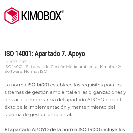
Skip
to
content
ISO 14001: Apartado 7. Apoyo
julio 23, 2021
ISO 14001 - Sistemas de Gestión Medioambiental
,
Kimobox®
Software
,
Normas ISO
La norma
ISO 14001
establece los requisitos para los
sistemas de gestión ambiental en las organizaciones y
destaca la importancia del apartado APOYO para el
éxito de la implementación y mantenimiento del
sistema de gestión ambiental.
El apartado APOYO de la norma ISO 14001 incluye los