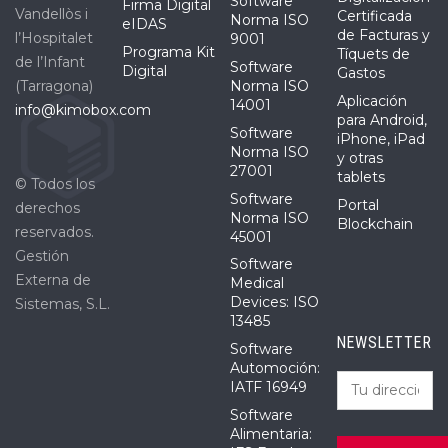
Software
Firma Digital
Vandellòs i
Certificada
Norma ISO
eIDAS
de Facturas y
l’Hospitalet
9001
Programa Kit
Tíquets de
de l’Infant
Software
Digital
Gastos
(Tarragona)
Norma ISO
Aplicación
14001
info@kimobox.com
para Android,
Software
iPhone, iPad
Norma ISO
y otras
27001
tablets
© Todos los
Software
Portal
derechos
Norma ISO
Blockchain
reservados.
45001
Gestión
Software
Externa de
Medical
Devices: ISO
Sistemas, S.L.
13485
NEWSLETTER
Software
Automoción:
IATF 16949
Software
Alimentaria: