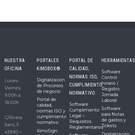
NUESTRA
PORTALES
PORTAL DE
HERRAMIENTA
OFICINA
KIMOBOX®
CALIDAD,
Software
NORMAS ISO,
Control
Digitalización
Lunes-
horario /
CUMPLIMIENTO
de Procesos
Viernes:
Registro
de negocio
NORMATIVO
Jornada
9:00h a
Portal de
Laboral
18:00h
Software
calidad,
Software
Cumplimiento
normas ISO y
para Notas
Legal –
cumplimiento
C/Rivera
de gastos y
Requisitos
normativo
Sans, 5
Tickets
Reglamentarios
KimoSign
43890 –
Digitalización