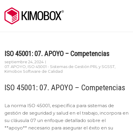
Skip
to
content
ISO 45001: 07. APOYO – Competencias
septiembre 24, 2024
07. APOYO
,
ISO 45001 - Sistemas de Gestión PRL y SGSST
,
Kimobox Software de Calidad
ISO 45001: 07. APOYO – Competencias
La norma ISO 45001, específica para sistemas de
gestión de seguridad y salud en el trabajo, incorpora en
su cláusula 07 un enfoque detallado sobre el
**apoyo** necesario para asegurar el éxito en su