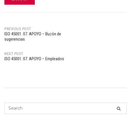
PREVIOUS POST
ISO 45001: 07. APOYO – Buzón de
Post
sugerencias
navigation
NEXT POST
ISO 45001: 07. APOYO – Empleados