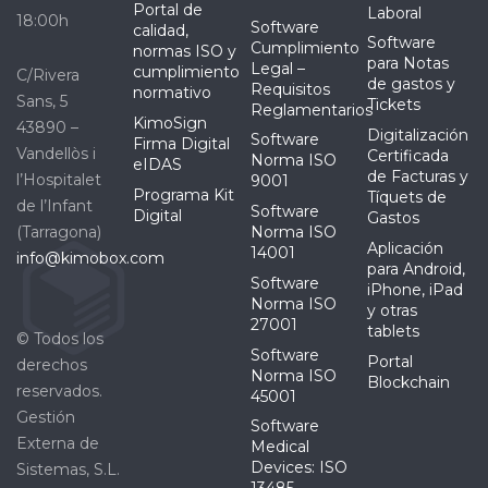
Portal de
Laboral
18:00h
Software
calidad,
Software
Cumplimiento
normas ISO y
para Notas
Legal –
cumplimiento
C/Rivera
de gastos y
Requisitos
normativo
Sans, 5
Tickets
Reglamentarios
KimoSign
43890 –
Digitalización
Software
Firma Digital
Vandellòs i
Certificada
Norma ISO
eIDAS
de Facturas y
l’Hospitalet
9001
Programa Kit
Tíquets de
de l’Infant
Software
Digital
Gastos
(Tarragona)
Norma ISO
Aplicación
14001
info@kimobox.com
para Android,
Software
iPhone, iPad
Norma ISO
y otras
27001
tablets
© Todos los
Software
Portal
derechos
Norma ISO
Blockchain
reservados.
45001
Gestión
Software
Externa de
Medical
Devices: ISO
Sistemas, S.L.