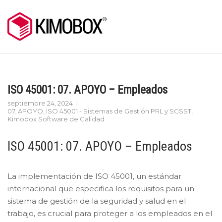
Skip
to
content
ISO 45001: 07. APOYO – Empleados
septiembre 24, 2024
07. APOYO
,
ISO 45001 - Sistemas de Gestión PRL y SGSST
,
Kimobox Software de Calidad
ISO 45001: 07. APOYO – Empleados
La implementación de ISO 45001, un estándar
internacional que especifica los requisitos para un
sistema de gestión de la seguridad y salud en el
trabajo, es crucial para proteger a los empleados en el