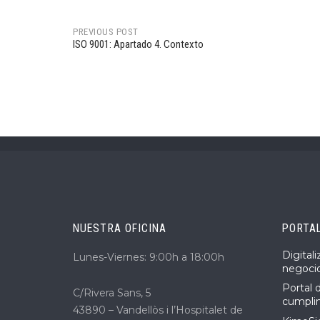
PREVIOUS POST
ISO 9001: Apartado 4. Contexto
Post
navigation
NUESTRA OFICINA
PORTA
Digital
Lunes-Viernes: 9:00h a 18:00h
negoci
Portal 
C/Rivera Sans, 5
cumpli
43890 – Vandellòs i l’Hospitalet de