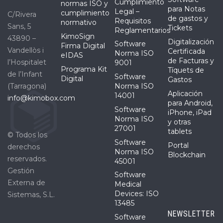
Cumplimiento
normas ISO y
para Notas
Legal –
cumplimiento
C/Rivera
de gastos y
Requisitos
normativo
Sans, 5
Tickets
Reglamentarios
KimoSign
43890 –
Digitalización
Software
Firma Digital
Vandellòs i
Certificada
Norma ISO
eIDAS
de Facturas y
l’Hospitalet
9001
Programa Kit
Tíquets de
de l’Infant
Software
Digital
Gastos
(Tarragona)
Norma ISO
Aplicación
14001
info@kimobox.com
para Android,
Software
iPhone, iPad
Norma ISO
y otras
27001
tablets
© Todos los
Software
Portal
derechos
Norma ISO
Blockchain
reservados.
45001
Gestión
Software
Externa de
Medical
Devices: ISO
Sistemas, S.L.
13485
NEWSLETTER
Software