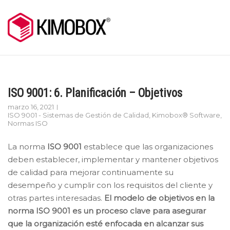
Skip
to
content
ISO 9001: 6. Planificación – Objetivos
marzo 16, 2021
ISO 9001 - Sistemas de Gestión de Calidad
,
Kimobox® Software
,
Normas ISO
La norma
ISO 9001
establece que las organizaciones
deben establecer, implementar y mantener objetivos
de calidad para mejorar continuamente su
desempeño y cumplir con los requisitos del cliente y
otras partes interesadas.
El modelo de objetivos en la
norma ISO 9001 es un proceso clave para asegurar
que la organización esté enfocada en alcanzar sus