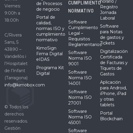
horario /
CUMPLIMIENTO
de Procesos
Viernes:
Registro
de negocio
NORMATIVO
Jornada
9:00h a
Portal de
Laboral
18:00h
Software
calidad,
Software
Cumplimiento
normas ISO y
para Notas
Legal –
cumplimiento
C/Rivera
de gastos y
Requisitos
normativo
Sans, 5
Tickets
Reglamentarios
KimoSign
43890 –
Digitalización
Software
Firma Digital
Vandellòs i
Certificada
Norma ISO
eIDAS
de Facturas y
l’Hospitalet
9001
Programa Kit
Tíquets de
de l’Infant
Software
Digital
Gastos
(Tarragona)
Norma ISO
Aplicación
14001
info@kimobox.com
para Android,
Software
iPhone, iPad
Norma ISO
y otras
27001
tablets
© Todos los
Software
Portal
derechos
Norma ISO
Blockchain
reservados.
45001
Gestión
Software