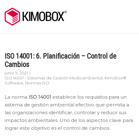
Skip
to
content
ISO 14001: 6. Planificación – Control de
Cambios
junio 11, 2021
ISO 14001 - Sistemas de Gestión Medioambiental
,
Kimobox®
Software
,
Normas ISO
La norma
ISO 14001
establece los requisitos para un
sistema de gestión ambiental efectivo que permita a
las organizaciones identificar, controlar y reducir sus
impactos ambientales. Uno de los aspectos clave para
lograr este objetivo es el control de cambios.