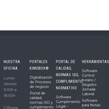
NUESTRA
PORTALES
PORTAL DE
HERRAMIENTA
OFICINA
KIMOBOX®
CALIDAD,
Software
NORMAS ISO,
Control
Digitalización
Lunes-
horario /
CUMPLIMIENTO
de Procesos
Viernes:
Registro
de negocio
NORMATIVO
Jornada
9:00h a
Portal de
Laboral
18:00h
Software
calidad,
Software
Cumplimiento
normas ISO y
para Notas
Legal –
cumplimiento
C/Rivera