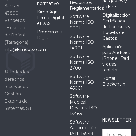
de gastos y
Requisitos
normativo
Sans, 5
Tickets
Reglamentarios
KimoSign
43890 –
Digitalización
Software
Firma Digital
Vandellòs i
Certificada
Norma ISO
eIDAS
de Facturas y
l’Hospitalet
9001
Programa Kit
Tíquets de
de l’Infant
Software
Digital
Gastos
(Tarragona)
Norma ISO
Aplicación
14001
info@kimobox.com
para Android,
Software
iPhone, iPad
Norma ISO
y otras
27001
tablets
© Todos los
Software
Portal
derechos
Norma ISO
Blockchain
reservados.
45001
Gestión
Software
Externa de
Medical
Devices: ISO
Sistemas, S.L.
13485
NEWSLETTER
Software
Automoción:
IATF 16949